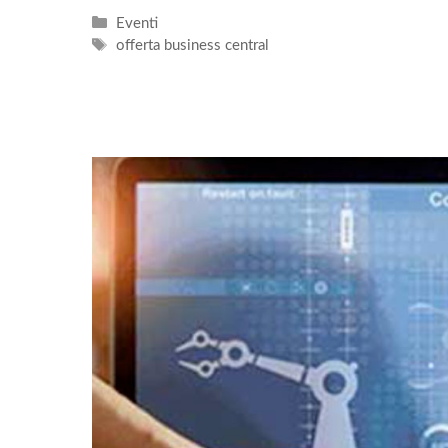
Categorie
Eventi
Tag
offerta business central