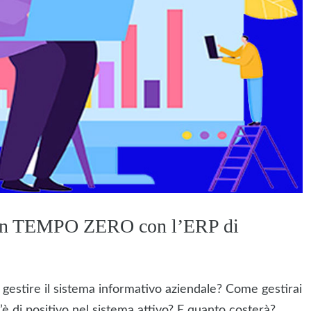
d in TEMPO ZERO con l’ERP di
gestire il sistema informativo aziendale? Come gestirai
è di positivo nel sistema attivo? E quanto costerà?