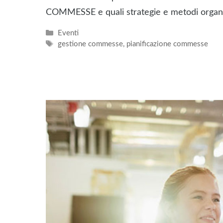
COMMESSE e quali strategie e metodi organiz
Categorie
Eventi
Tag
gestione commesse
,
pianificazione commesse